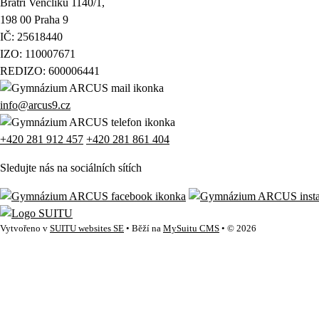
Bratří Venclíků 1140/1,
198 00 Praha 9
IČ: 25618440
IZO: 110007671
REDIZO: 600006441
info@arcus9.cz
+420 281 912 457
+420 281 861 404
Sledujte nás na sociálních sítích
Vytvořeno v
SUITU websites SE
• Běží na
MySuitu CMS
• © 2026