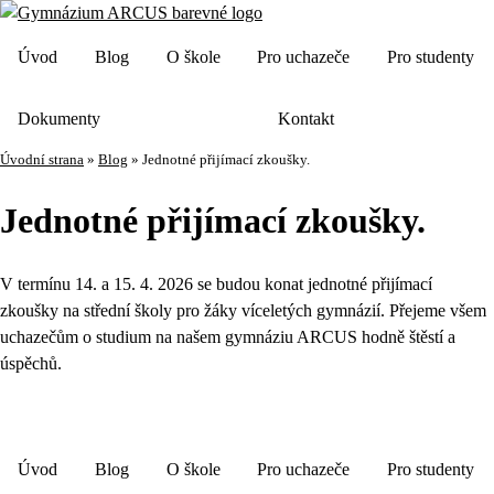
Úvod
Blog
O škole
Pro uchazeče
Pro studenty
Dokumenty
Kontakt
Úvodní strana
»
Blog
»
Jednotné přijímací zkoušky.
Jednotné přijímací zkoušky.
V termínu 14. a 15. 4. 2026 se budou konat jednotné přijímací
zkoušky na střední školy pro žáky víceletých gymnázií. Přejeme všem
uchazečům o studium na našem gymnáziu ARCUS hodně štěstí a
úspěchů.
Úvod
Blog
O škole
Pro uchazeče
Pro studenty