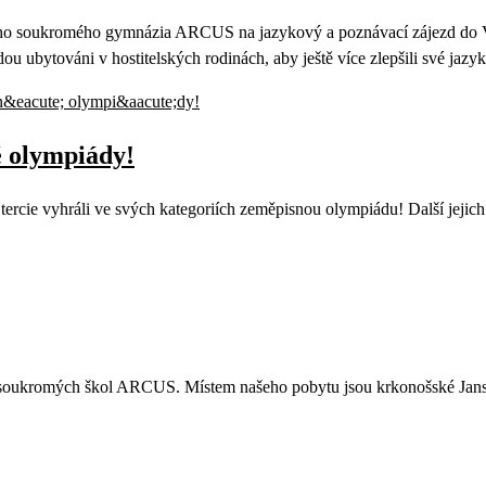
etého soukromého gymnázia ARCUS na jazykový a poznávací zájezd do V
 ubytováni v hostitelských rodinách, aby ještě více zlepšili své jazyk
é olympiády!
ercie vyhráli ve svých kategoriích zeměpisnou olympiádu! Další jejich 
 soukromých škol ARCUS. Místem našeho pobytu jsou krkonošské Jans