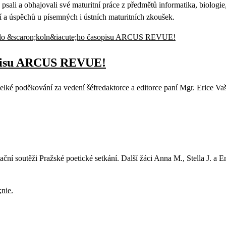
psali a obhajovali své maturitní práce z předmětů informatika, biologi
í a úspěchů u písemných i ústních maturitních zkoušek.
sopisu ARCUS REVUE!
ké poděkování za vedení šéfredaktorce a editorce paní Mgr. Erice V
ní soutěži Pražské poetické setkání. Další žáci Anna M., Stella J. a 