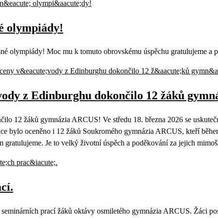
né olympiády!
isné olympiády! Moc mu k tomuto obrovskému úspěchu gratulujeme a p
vody z Edinburghu dokončilo 12 žáků gym
ilo 12 žáků gymnázia ARCUS! Ve středu 18. března 2026 se uskutečnil
e bylo oceněno i 12 žáků Soukromého gymnázia ARCUS, kteří během 12 
gratulujeme. Je to velký životní úspěch a poděkování za jejich mimošk
cí.
h seminárních prací žáků oktávy osmiletého gymnázia ARCUS. Žáci posl