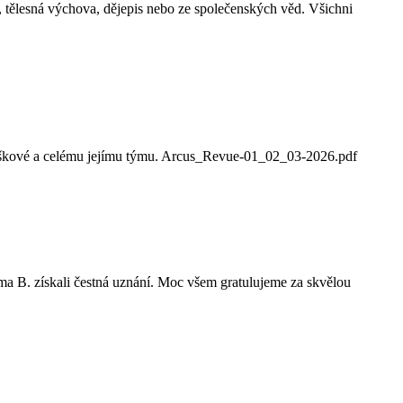
e, tělesná výchova, dějepis nebo ze společenských věd. Všichni
aškové a celému jejímu týmu. Arcus_Revue-01_02_03-2026.pdf
Ema B. získali čestná uznání. Moc všem gratulujeme za skvělou