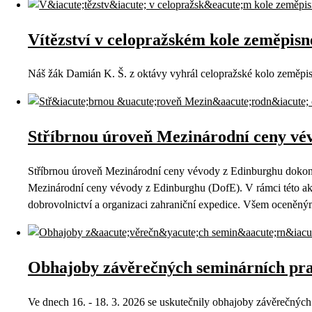
Vítězství v celopražském kole zeměpis
Náš žák Damián K. Š. z oktávy vyhrál celopražské kolo zeměp
Stříbrnou úroveň Mezinárodní ceny vé
Stříbrnou úroveň Mezinárodní ceny vévody z Edinburghu dokonč
Mezinárodní ceny vévody z Edinburghu (DofE). V rámci této akc
dobrovolnictví a organizaci zahraniční expedice. Všem oceněným 
Obhajoby závěrečných seminárních pra
Ve dnech 16. - 18. 3. 2026 se uskutečnily obhajoby závěrečnýc