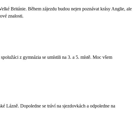
elké Británie. Během zájezdu budou nejen poznávat krásy Anglie, ale
ové znalosti.
spolužáci z gymnázia se umístili na 3. a 5. místě. Moc všem
ké Lázně. Dopoledne se tráví na sjezdovkách a odpoledne na