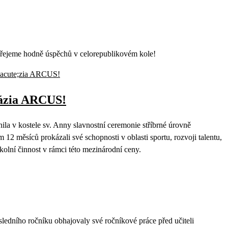
řejeme hodně úspěchů v celorepublikovém kole!
názia ARCUS!
a v kostele sv. Anny slavnostní ceremonie stříbrné úrovně
měsíců prokázali své schopnosti v oblasti sportu, rozvoji talentu,
olní činnost v rámci této mezinárodní ceny.
edního ročníku obhajovaly své ročníkové práce před učiteli