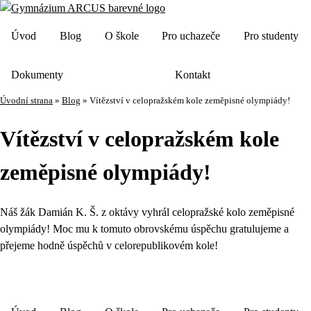
Úvod
Blog
O škole
Pro uchazeče
Pro studenty
Dokumenty
Kontakt
Úvodní strana
»
Blog
»
Vítězství v celopražském kole zeměpisné olympiády!
Vítězství v celopražském kole
zeměpisné olympiády!
Náš žák Damián K. Š. z oktávy vyhrál celopražské kolo zeměpisné
olympiády! Moc mu k tomuto obrovskému úspěchu gratulujeme a
přejeme hodně úspěchů v celorepublikovém kole!