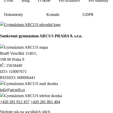
Úvod
Blog
O škole
Pro uchazeče
Pro studenty
Dokumenty
Kontakt
GDPR
Soukromé gymnázium ARCUS PRAHA 9, s.r.o.
Bratří Venclíků 1140/1,
198 00 Praha 9
IČ: 25618440
IZO: 110007671
REDIZO: 600006441
info@arcus9.cz
+420 281 912 457
+420 281 861 404
Sledujte nás na sociálních sítích